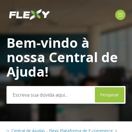
Bem-vindo à
Pesquisa
nossa Central de
Ajuda!
Central de Ajudas - Flexy Plataforma de E-commerce