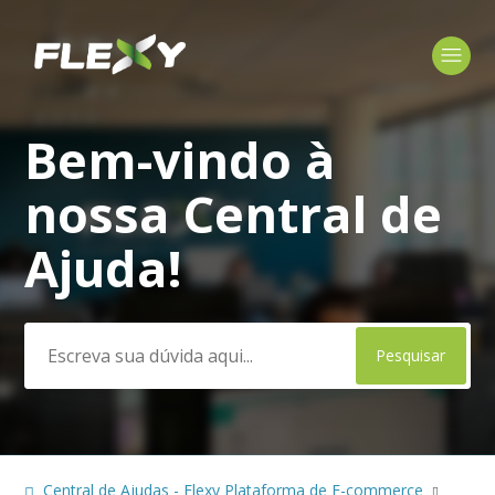
Bem-vindo à
Pesquisa
nossa Central de
Ajuda!
Central de Ajudas - Flexy Plataforma de E-commerce