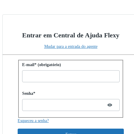
Entrar em Central de Ajuda Flexy
Mudar para a entrada do agente
Entrar com senha
E-mail* (obrigatório)
Password hidden
Senha*
Esqueceu a senha?