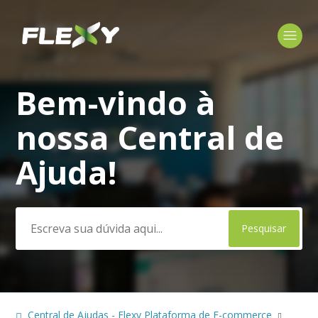
Bem-vindo à
Pesquisa
nossa Central de
Ajuda!
Central de Ajudas - Flexy Plataforma de E-commerce