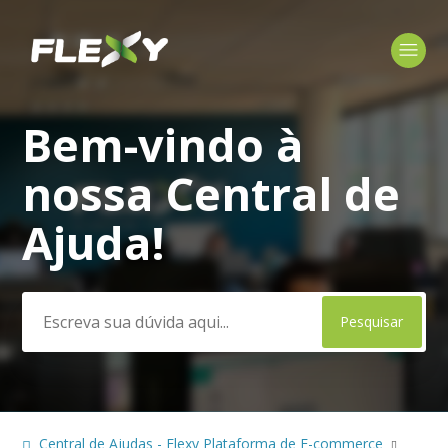
Bem-vindo à
Pesquisa
nossa Central de
Ajuda!
Central de Ajudas - Flexy Plataforma de E-commerce