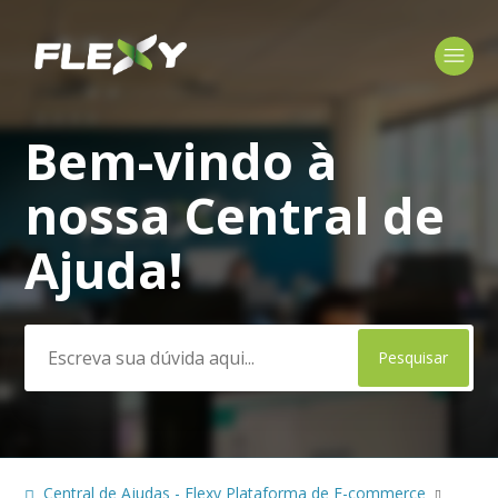
Bem-vindo à
Pesquisa
nossa Central de
Ajuda!
Central de Ajudas - Flexy Plataforma de E-commerce