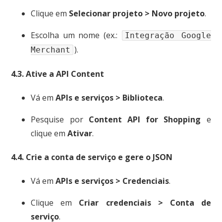
Clique em
Selecionar projeto > Novo projeto
.
Escolha um nome (ex.:
Integração Google
).
Merchant
4.3. Ative a API Content
Vá em
APIs e serviços > Biblioteca
.
Pesquise por
Content API for Shopping
e
clique em
Ativar
.
4.4. Crie a conta de serviço e gere o JSON
Vá em
APIs e serviços > Credenciais
.
Clique em
Criar credenciais > Conta de
serviço
.