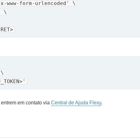
x-www-form-urlencoded' \

 \

CRET>
\

U_TOKEN>'
, entrem em contato via
Central de Ajuda Flexy
.