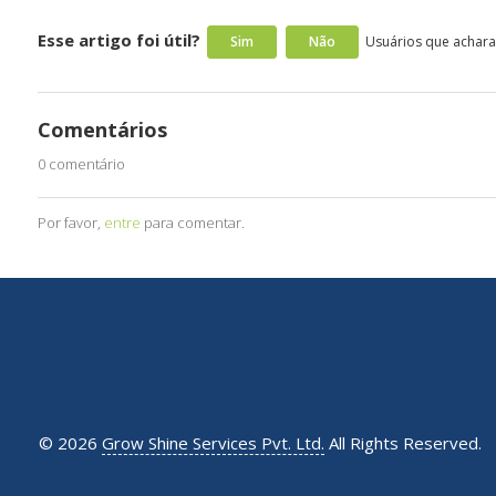
Esse artigo foi útil?
Sim
Não
Usuários que acharam
Comentários
0 comentário
Por favor,
entre
para comentar.
©
2026
Grow Shine Services Pvt. Ltd.
All Rights Reserved.