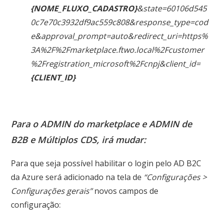
{NOME_FLUXO_CADASTRO}
&state=60106d545
0c7e70c3932df9ac559c808&response_type=cod
e&approval_prompt=auto&redirect_uri=https%
3A%2F%2Fmarketplace.ftwo.local%2Fcustomer
%2Fregistration_microsoft%2Fcnpj&client_id=
{CLIENT_ID}
Para o ADMIN do marketplace e ADMIN de
B2B e Múltiplos CDS, irá mudar:
Para que seja possível habilitar o login pelo AD B2C
da Azure será adicionado na tela de
“Configurações >
Configurações gerais”
novos campos de
configuração: