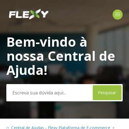
Bem-vindo à
Pesquisa
nossa Central de
Ajuda!
Central de Ajudas - Flexy Plataforma de E-commerce