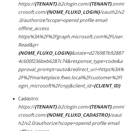
https://
{TENANT}
.b2clogin.com/
{TENANT}
.onmi
crosoft.com/
{NOME_FLUXO_LOGIN}
/oauth2/v2
.0/authorize?scope=openid profile email
offline_access
https%3A%2F%2Fgraph.microsoft.com%2FUser.
Read&p=
{NOME_FLUXO_LOGIN}
&state=d276987b92887
4c600f236beb6287c74&response_type=code&a
pproval_prompt=auto&redirect_uri=https%3A%
2F%2Fmarketplace.ftwo.local%2Fcustomer%2Fl
ogin_microsoft%2Fcnpj&client_id=
{CLIENT_ID}
Cadastro:
https://
{TENANT}
.b2clogin.com/
{TENANT}
.onmi
crosoft.com/
{NOME_FLUXO_CADASTRO}
/oaut
h2/v2.0/authorize?scope=openid profile email