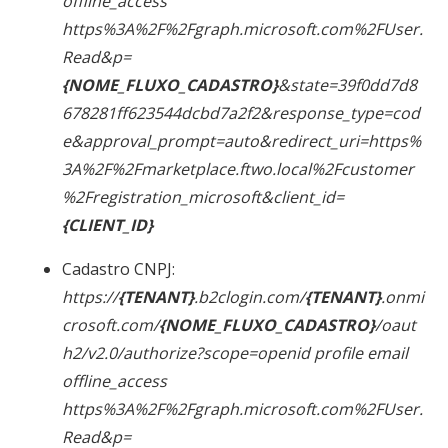
offline_access
https%3A%2F%2Fgraph.microsoft.com%2FUser.
Read&p=
{NOME_FLUXO_CADASTRO}
&state=39f0dd7d8
678281ff623544dcbd7a2f2&response_type=cod
e&approval_prompt=auto&redirect_uri=https%
3A%2F%2Fmarketplace.ftwo.local%2Fcustomer
%2Fregistration_microsoft&client_id=
{CLIENT_ID}
Cadastro CNPJ:
https://
{TENANT}
.b2clogin.com/
{TENANT}
.onmi
crosoft.com/
{NOME_FLUXO_CADASTRO}
/oaut
h2/v2.0/authorize?scope=openid profile email
offline_access
https%3A%2F%2Fgraph.microsoft.com%2FUser.
Read&p=