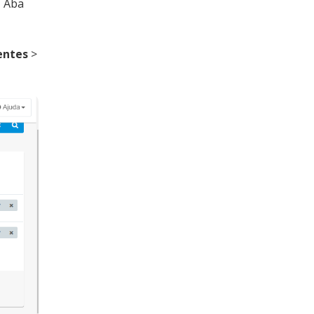
>
Aba
entes
>